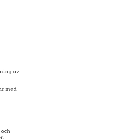
ning av
tar med
 och
r.