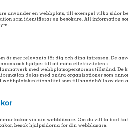
re använder en webbplats, till exempel vilka sidor 
mation som identifierar en besökare. All information s
nym.
om är mer relevanta för dig och dina intressen. De an
nons och hjälper till att mäta effektiviteten i
klamnätverk med webbplatsoperatörens tillstånd. De
information delas med andra organisationer som annon
l webbplatsfunktionalitet som tillhandahålls av den 
akor
terar kakor via din webbläsare. Om du vill ta bort kak
 kakor, besök hjälpsidorna för din webbläsare.