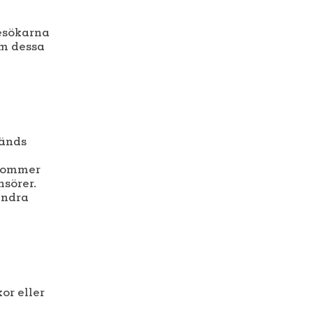
besökarna
om dessa
vänds
 kommer
sörer.
andra
or eller